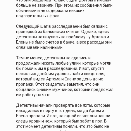
что они общались только с друг другом и никому
больше не звонили. При этом, их сообщения были
обычными и не содержали никаких
подозрительных фраз.
Следующий шаг в расследовании был связан с
проверкой их банковских счетов. Однако, здесь
детективы наткнулись на проблему - у Артема и
Елены не было счетов в банке, а все расходы они
оплачивали наличными.
Тем не менее, детективы не сдались и
продолжали искать любые улики, которые могли
бы помочь им в расследовании. И вот, спустя
несколько дней, им удалось найти свидетеля,
который видел Артема и Елену за день до их
пропажи. Этот свидетель заметил, что они
общались с неким мужчиной, который предложил
им работу на яхте.
Детективы начали проверять все яхты, которые
находились в порту в тот день, когда Артем и
Елена пропали. И вот, на одной из яхт они нашли
следы крови и нож, который был забит в пол. В
этот момент детективы поняли, что это было не