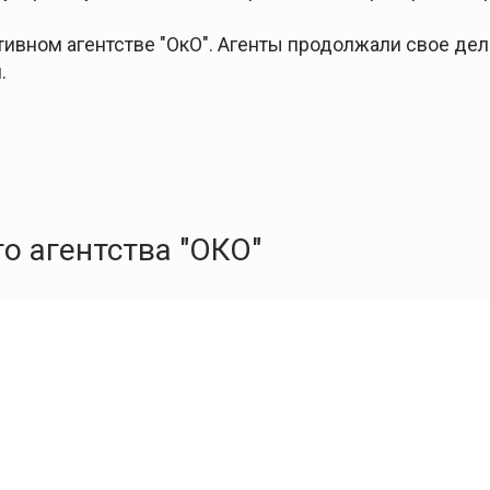
тивном агентстве "ОкО". Агенты продолжали свое дело
.
о агентства "ОКО"