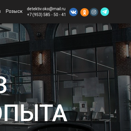
detektiv.oko@mail.ru
ы
Розыск
+7 (953) 585 - 50 - 41
З
ОПЫТА