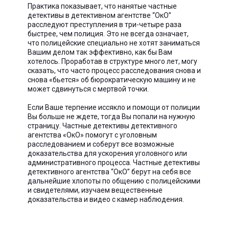
Практика показывает, что нанятые частные
детективы в детективном агентстве “ОкО”
расследуют преступления в три-четыре раза
быстрее, чем полиция. Это не всегда означает,
что полицейские специально не хотят заниматься
Вашим делом так эффективно, как бы Вам
хотелось. Проработав в структуре много лет, могу
сказать, что часто процесс расследования снова и
снова «бьется» об бюрократическую машину и не
может сдвинуться с мертвой точки.
Если Ваше терпение иссякло и помощи от полиции
Вы больше не ждете, тогда Вы попали на нужную
страницу. Частные детективы детективного
агентства «ОкО» помогут с уголовным
расследованием и соберут все возможные
доказательства для ускорения уголовного или
административного процесса. Частные детективы
детективного агентства “ОкО” берут на себя все
дальнейшие хлопоты по общению с полицейскими
и свидетелями, изучаем вещественные
доказательства и видео с камер наблюдения.